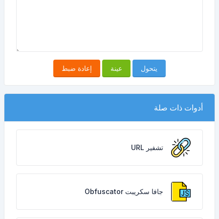
يتحول
عينة
إعادة ضبط
أدوات ذات صلة
تشفير URL
جافا سكريبت Obfuscator