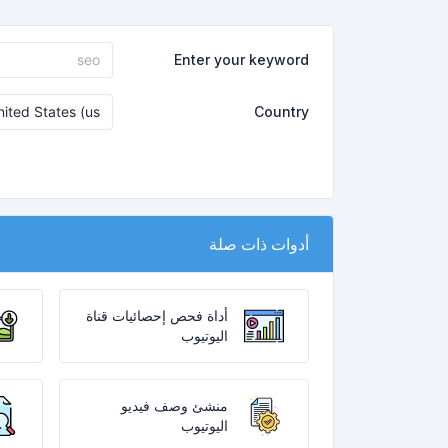
Enter your keyword
Country
أدوات ذات صلة
أداة فحص إحصائيات قناة
اليوتيوب
منشئ وصف فيديو
اليوتيوب