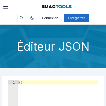
Connexion
Enregistrer
Éditeur JSON
1
{
}