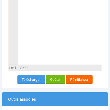
Ln:
1
Col:
1
Télécharger
Goûter
Réinitialiser
Outils associés