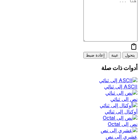
يتحول
عينة
إعادة ضبط
أدوات ذات صلة
ASCII إلى ثنائي
نص إلى ثنائي
أوكتال إلى ثنائي
نص إلى Octal
عشري إلى نص