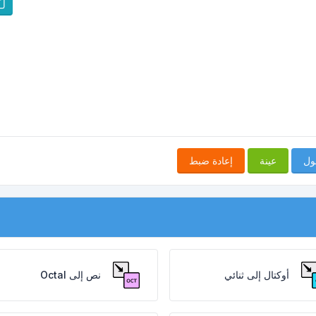
ول
عينة
إعادة ضبط
أوكتال إلى ثنائي
نص إلى Octal